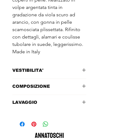
volpe argentata tinta in
gradazione da viola scuro ad
arancio, con gonna in pelle
scamosciata plissettata. Rifinito
con dettagli, alamari e coulisse
tubolare in suede, leggerissimo.
Made in Italy
VESTIBILITA'
TAGLIA: 42ITA
COMPOSIZIONE
SPALLE: 42cm
LUNGHEZZA MANICA DAL
70% pelle scamosciata - 30%
LAVAGGIO
COLLO:
volpe argentata
SENO: 100cm
Pulitura specializzata
LUNGHEZZA: 92cm
VITA: regolabile con coulisse
FIANCHI: ampi