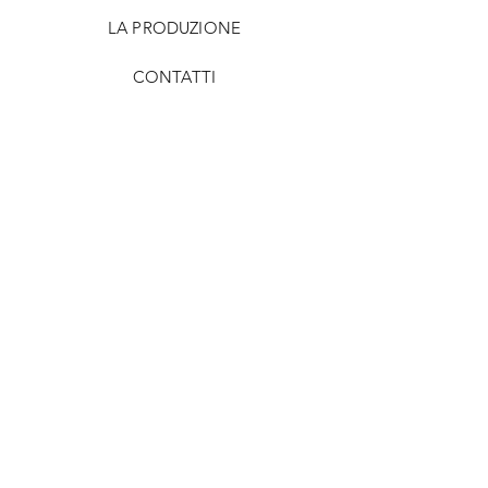
LA PRODUZIONE
CONTATTI
FAQ
Metodi di pagamento
Tempi di spedizione
Privacy Policy
Cookie Policy
Condizioni di vendita
Condizioni d'uso